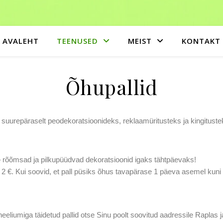
AVALEHT
TEENUSED
MEIST
KONTAKT
Õhupallid
suurepäraselt peodekoratsioonideks, reklaamüritusteks ja kingituste
– rõõmsad ja pilkupüüdvad dekoratsioonid igaks tähtpäevaks!
2 €. Kui soovid, et pall püsiks õhus tavapärase 1 päeva asemel kuni 
b heeliumiga täidetud pallid otse Sinu poolt soovitud aadressile Raplas 