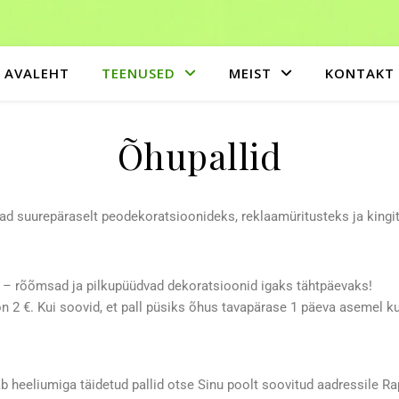
AVALEHT
TEENUSED
MEIST
KONTAKT
Õhupallid
d suurepäraselt peodekoratsioonideks, reklaamüritusteks ja kingi
 – rõõmsad ja pilkupüüdvad dekoratsioonid igaks tähtpäevaks!
 2 €. Kui soovid, et pall püsiks õhus tavapärase 1 päeva asemel ku
tab heeliumiga täidetud pallid otse Sinu poolt soovitud aadressile R