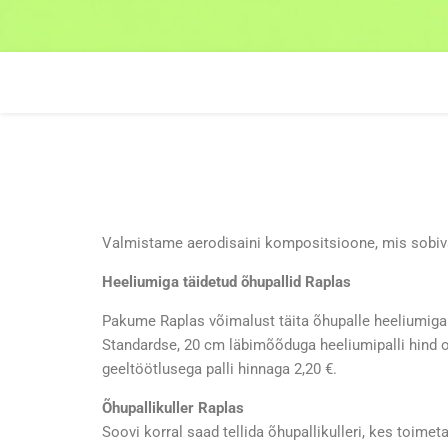
Valmistame aerodisaini kompositsioone, mis sobiva
Heeliumiga täidetud õhupallid Raplas
Pakume Raplas võimalust täita õhupalle heeliumiga
Standardse, 20 cm läbimõõduga heeliumipalli hind on
geeltöötlusega palli hinnaga 2,20 €.
Õhupallikuller Raplas
Soovi korral saad tellida õhupallikulleri, kes toime