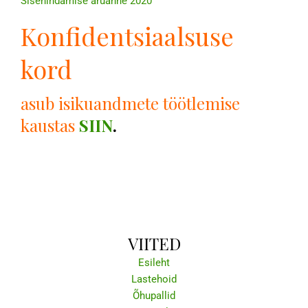
Sisehindamise aruanne 2020
Konfidentsiaalsuse
kord
asub isikuandmete töötlemise
kaustas
SIIN
.
VIITED
Esileht
Lastehoid
Õhupallid