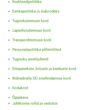
Kvaliteedipoliitika
Eetikapoliitika
ja
Aukoodeks
Tugiisikuteenuse kord
Lapsehoiuteenuse kord
Transporditeenuse kord
Personalipoliitika põhimõtted
Tugiisiku ametijuhend
Ettepanekute, kiituste ja kaebuste kord
Ridiradiralla OÜ sisehindamise kord
Kodukord
Õppekava
Juhtkonna rollid ja vastutus